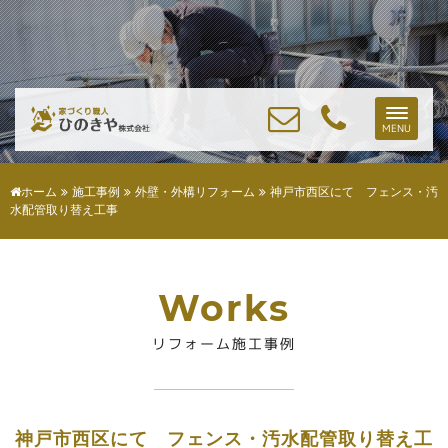
Toggle
MENU
naviga
ホーム
施工事例
外壁・外構リフォーム
神戸市西区にて フェンス・汚
水配管取り替え工事
Works
リフォーム施工事例
神戸市西区にて フェンス・汚水配管取り替え工