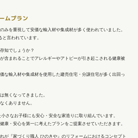
ームプラン
事のみを重視して安価な輸入材や集成材が多く使われていました。
ると言われています。
ご存知でしょうか？
質が含まれることでアレルギーやアトピーが引き起こされる健康被
安価な輸入材や集成材を使用した建売住宅・分譲住宅が多く出回っ
要は無くなってきました。
少なくありません。
た小さなお子様にも安心・安全な家造りに取り組んでいます。
の健康・安心を第一に考えたプランをご提案させていただきます。
れが『家づくり職人 ひのきや』のリフォームにおけるコンセプト