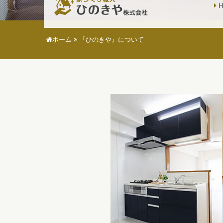
H
ホーム
『ひのきや』について