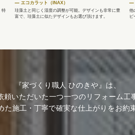
エコカラット（INAX）
。特
珪藻土と同じく湿度の調整が可能。デザインも非常に豊
他
富で、珪藻土に似たデザインもお選び頂けます。
ピ
『家づくり職人 ひのきや』は、
依頼いただいた一つ一つのリフォーム工
めた施工・丁寧で確実な仕上がりをお約