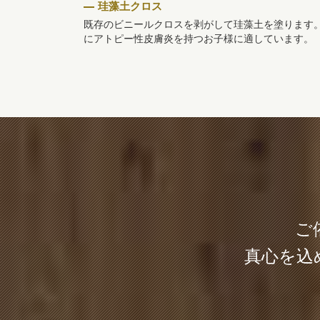
珪藻土クロス
既存のビニールクロスを剥がして珪藻土を塗ります
にアトピー性皮膚炎を持つお子様に適しています。
ご
真心を込