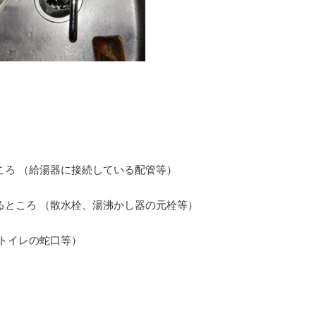
ころ （給湯器に接続している配管等）
るところ （散水栓、湯沸かし器の元栓等）
トイレの蛇口等）