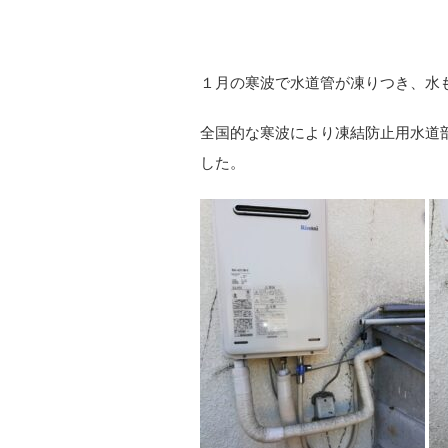
１月の寒波で水道管が凍りつき、水
全国的な寒波により凍結防止用水道
した。