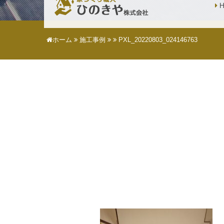
H
ホーム
施工事例
PXL_20220803_024146763