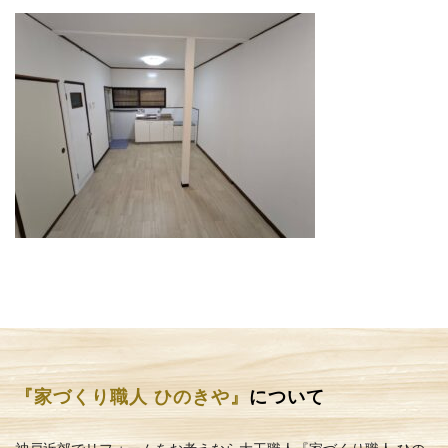
『家づくり職人 ひのきや』
について